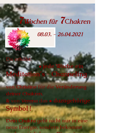
7
7
Wochen für
C
hakren
08.03. - 26.04.2021
Du erhälst:
jede Woche ein
●
Meditation´s - Channeling
von
Christine
für die
Veränderung
deiner Chakren
,
&
dazugehörige
von
Verena
das
●
Symbol
!
Dein Chakra
geht nicht nur in eine
neue Energie, sondern bekommt