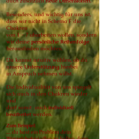
auch
zusätzlich
neue Dimensionen
.
Besonders, und wichtig für uns ist,
dass wir
nicht in Schema F die
Chakren
von 1 - 7
abarbeiten wollen, sondern
wir
deine
persönliche Reihenfolge
herausfinden möchten.
Du kannst intuitiv wählen, ob du
unsere
Unterstützung
hierbei
in Anspruch nehmen willst.
Die Individualität von uns spiegelt
sich auch in den Chakren wieder
und
darf somit
auch
individuell
bearbeitet
werden.
Zum Beispiel:
..... du hast ein Problem dein
Wurzelchakra
offen zu halten, dann