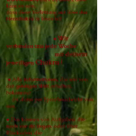
kann es
sein,
dass diese Verletzung nur über das
Herzchakra
zu lösen ist!
Wir
●
verbinden uns jede Woche
deinem
mit
Chakra !
jeweiligen
● Alle
Informationen
, die wir von
der
geistigen Welt
erhalten,
bekommst
du dann per Sprachnachricht von
uns.
● Das können von Aufgaben, die
noch vor dir liegen
, oder über
Blockaden, die