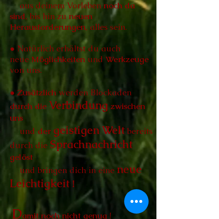
aus deinem Vorleben
noch da
sind
, bis hin zu
neuen
Herausforderungen
, alles sein.
● Natürlich erhältst du auch
neue
Möglichkeiten
und
Werkzeuge
von uns.
●
Zusätzlich
werden Blockaden
Verbindung
durch die
zwischen
uns
geistigen Welt
und
der
bereits
Sprachnachricht
durch die
gelöst
neue
und bringen dich in eine
Leichtigkeit
!
D
amit noch nicht genug
!