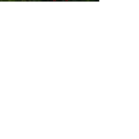
Es geht hier um dich !
Deshalb bieten wir dir an, mit uns
1 Stunde zu
beiden gemeinsam
skypen.
Das gibt uns die Möglichkeit noch
ungeklärte Dinge
bei dir
anzusehen
lösen
und
zu dürfen
!
♥
von
Christine & Verena
PS:
Personenanzahl ist begrenzt !